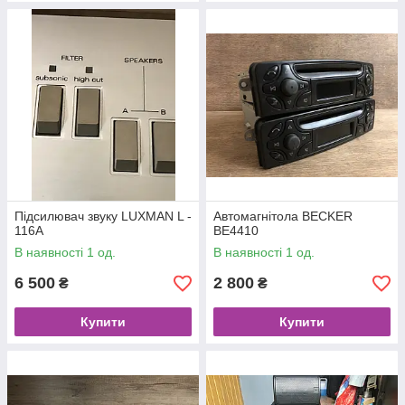
Підсилювач звуку LUXMAN L -
Автомагнітола BECKER
116A
BE4410
В наявності 1 од.
В наявності 1 од.
6 500
2 800
₴
₴
Купити
Купити