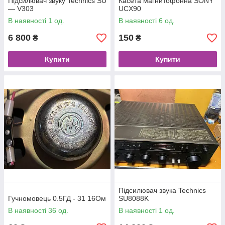
Підсилювач звуку Technics SU
Касета магнитофонна SONY
— V303
UCX90
В наявності 1 од.
В наявності 6 од.
6 800
150
₴
₴
Купити
Купити
Підсилювач звука Technics
Гучномовець 0.5ГД - 31 16Ом
SU8088K
В наявності 36 од.
В наявності 1 од.