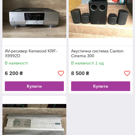
AV-ресивер Kenwood KRF-
Акустична система Canton
X9992D
Cinema 300
В наявності
В наявності 1 од.
6 200
8 500
₴
₴
Купити
Купити