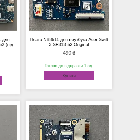
1 для
Плата NB8511 для ноутбука Acer Swift
52 (під
3 SF313-52 Original
490 ₴
Готово до відправки 1 од.
.
Купити