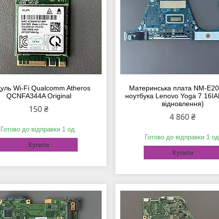
уль Wi-Fi Qualcomm Atheros
Материнська плата NM-E20
QCNFA344A Original
ноутбука Lenovo Yoga 7 16IA
відновлення)
150 ₴
4 860 ₴
Готово до відправки 1 од.
Готово до відправки 1 од
Купити
Купити