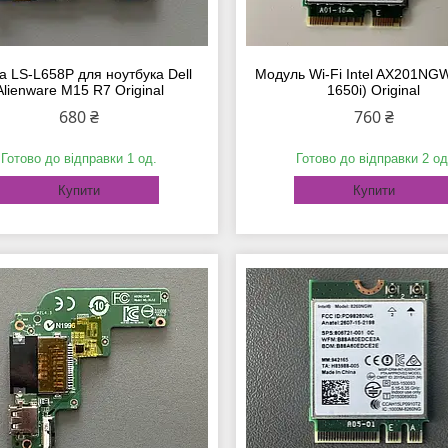
а LS-L658P для ноутбука Dell
Модуль Wi-Fi Intel AX201NGW 
Alienware M15 R7 Original
1650i) Original
680 ₴
760 ₴
Готово до відправки 1 од.
Готово до відправки 2 од
Купити
Купити