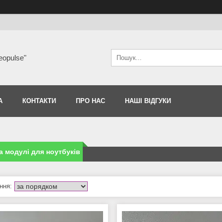
eopulse"
А
КОНТАКТИ
ПРО НАС
НАШІ ВІДГУКИ
а модулі для ноутбуків