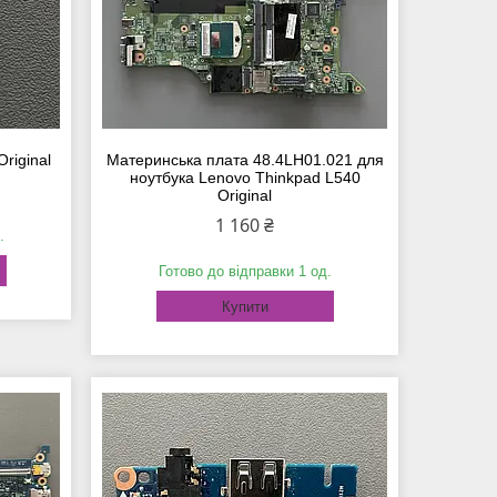
riginal
Материнська плата 48.4LH01.021 для
ноутбука Lenovo Thinkpad L540
Original
1 160 ₴
.
Готово до відправки 1 од.
Купити