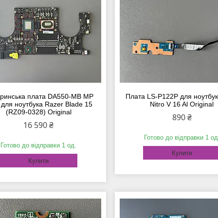
ринська плата DA550-MB MP
Плата LS-P122P для ноутбук
 для ноутбука Razer Blade 15
Nitro V 16 Al Original
(RZ09-0328) Original
890 ₴
16 590 ₴
Готово до відправки 1 од
Готово до відправки 1 од.
Купити
Купити