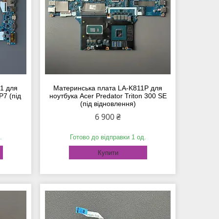
1 для
Материнська плата LA-K811P для
P7 (під
ноутбука Acer Predator Triton 300 SE
(під відновлення)
6 900 ₴
.
Готово до відправки 1 од.
Купити