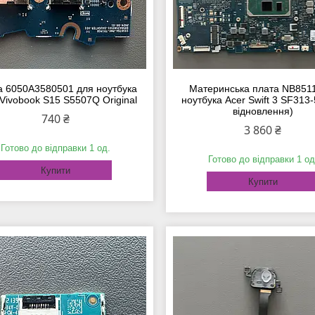
а 6050A3580501 для ноутбука
Материнська плата NB851
Vivobook S15 S5507Q Original
ноутбука Acer Swift 3 SF313-
відновлення)
740 ₴
3 860 ₴
Готово до відправки 1 од.
Готово до відправки 1 од
Купити
Купити