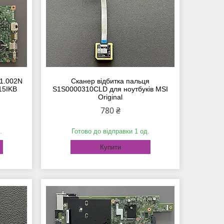
01.002N
Сканер відбитка пальця
15IKB
S1S0000310CLD для ноутбуків MSI
Original
780 ₴
.
Готово до відправки 1 од.
Купити