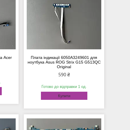
а Acer
Плата індикації 6050A3249601 для
ноутбука Asus ROG Strix G15 G513QC
Original
590 ₴
.
Готово до відправки 1 од.
Купити