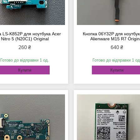
 LS-K852P для ноутбука Acer
Кнопка 06Y32P для ноутбука
Nitro 5 (N20C1) Original
Alienware M15 R7 Origin
260 ₴
640 ₴
Готово до відправки 1 од.
Готово до відправки 1 од
Купити
Купити