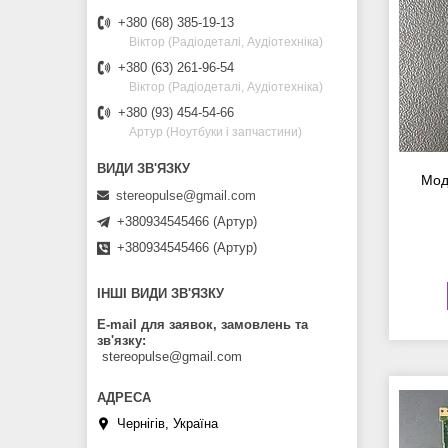
+380 (68) 385-19-13
Віктор (Радіодеталі, Аудіотехніка)
+380 (63) 261-96-54
Віктор (Радіодеталі, Аудіотехніка)
+380 (93) 454-54-66
Артур (Ноутбуки і запчастини)
Мод
stereopulse@gmail.com
+380934545466 (Артур)
+380934545466 (Артур)
ІНШІ ВИДИ ЗВ'ЯЗКУ
E-mail для заявок, замовлень та
зв'язку
stereopulse@gmail.com
Чернігів, Україна