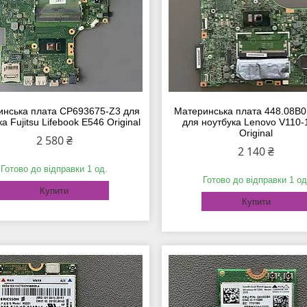
инська плата CP693675-Z3 для
Материнська плата 448.08B
а Fujitsu Lifebook E546 Original
для ноутбука Lenovo V110-
Original
2 580 ₴
2 140 ₴
Готово до відправки 1 од.
Готово до відправки 1 од
Купити
Купити