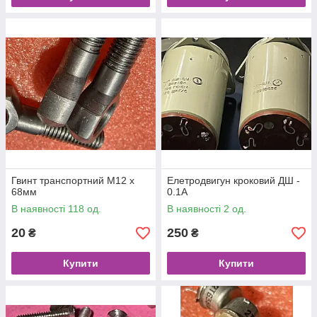
Гвинт транспортний М12 х
Елетродвигун кроковий ДШ -
68мм
0.1А
В наявності 118 од.
В наявності 2 од.
20
250
₴
₴
Купити
Купити