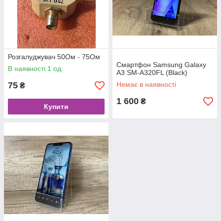
Розгалуджувач 50Ом - 75Ом
Смартфон Samsung Galaxy
В наявності 1 од.
A3 SM-A320FL (Black)
75
Немає в наявності
₴
1 600
₴
Купити