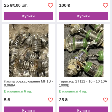
25
100
₴/100 шт.
₴
Купити
Купити
Лампа розжарювання МН1В -
Тиристор 2Т112 - 10 - 10 10А
0.068А
1000В
В наявності 6 од.
В наявності 4 од.
5
25
₴
₴
Купити
Купити