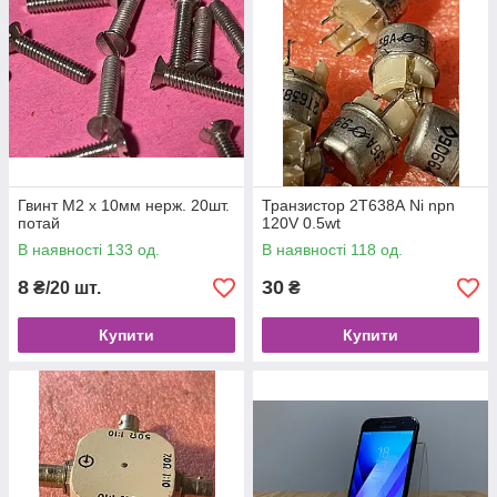
Гвинт М2 х 10мм нерж. 20шт.
Транзистор 2Т638А Ni npn
потай
120V 0.5wt
В наявності 133 од.
В наявності 118 од.
8
30
₴/20 шт.
₴
Купити
Купити