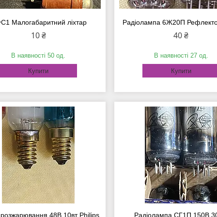
С1 Малогабаритний ліхтар
Радіолампа 6Ж20П Рефлекто
10 ₴
40 ₴
В наявності 50 од.
В наявності 27 од.
Купити
Купити
розжарювання 48В 10вт Philips
Радіолампа СГ1П 150В 3