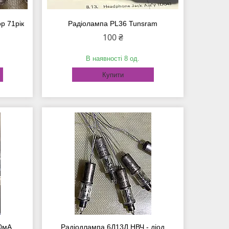
р 71рік
Радіолампа PL36 Tunsram
100 ₴
В наявності 8 од.
Купити
0мА
Радіодлампа 6Д13Д НВЧ - діод