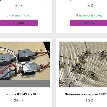
50 ₴
25 ₴
В наявності 6 од.
В наявності 43 од.
Купити
Купити
Клистрон КУ149 Р - III
Лампочка приладова СМ3 -
250 ₴
10 ₴