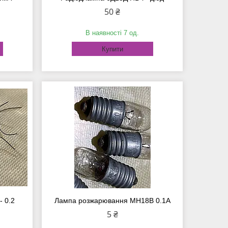
50 ₴
В наявності 7 од.
Купити
 0.2
Лампа розжарювання МН18В 0.1А
5 ₴