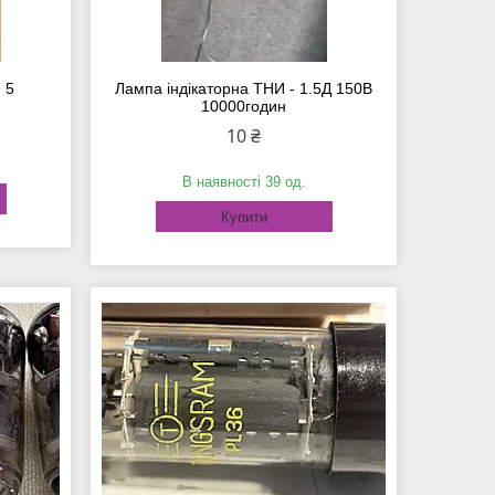
 5
Лампа індікаторна ТНИ - 1.5Д 150В
10000годин
10 ₴
В наявності 39 од.
Купити