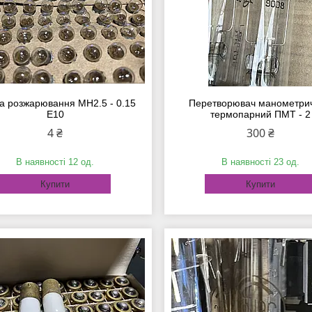
а розжарювання МН2.5 - 0.15
Перетворювач манометри
Е10
термопарний ПМТ - 2
4 ₴
300 ₴
В наявності 12 од.
В наявності 23 од.
Купити
Купити