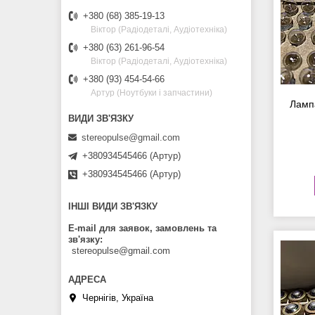
+380 (68) 385-19-13
Віктор (Радіодеталі, Аудіотехніка)
+380 (63) 261-96-54
Віктор (Радіодеталі, Аудіотехніка)
+380 (93) 454-54-66
Артур (Ноутбуки і запчастини)
Ламп
stereopulse@gmail.com
+380934545466 (Артур)
+380934545466 (Артур)
ІНШІ ВИДИ ЗВ'ЯЗКУ
E-mail для заявок, замовлень та
зв'язку
stereopulse@gmail.com
Чернігів, Україна