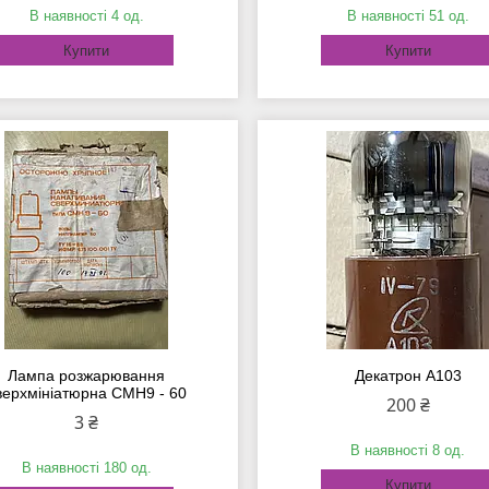
В наявності 4 од.
В наявності 51 од.
Купити
Купити
Лампа розжарювання
Декатрон А103
верхмініатюрна СМН9 - 60
200 ₴
3 ₴
В наявності 8 од.
В наявності 180 од.
Купити