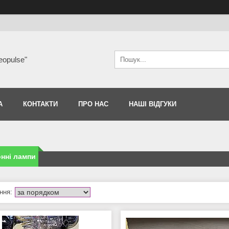
eopulse"
А
КОНТАКТИ
ПРО НАС
НАШІ ВІДГУКИ
нні лампи