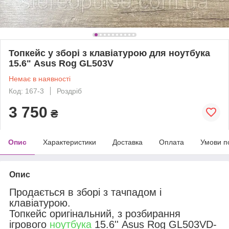
Топкейс у зборі з клавіатурою для ноутбука
15.6" Asus Rog GL503V
Немає в наявності
Код: 167-3
Роздріб
3 750
₴
Опис
Характеристики
Доставка
Оплата
Умови п
Опис
Продається в зборі з тачпадом і
клавіатурою.
Топкейс оригінальний, з розбирання
ігрового
ноутбука
15.6'' Asus Rog GL503VD-