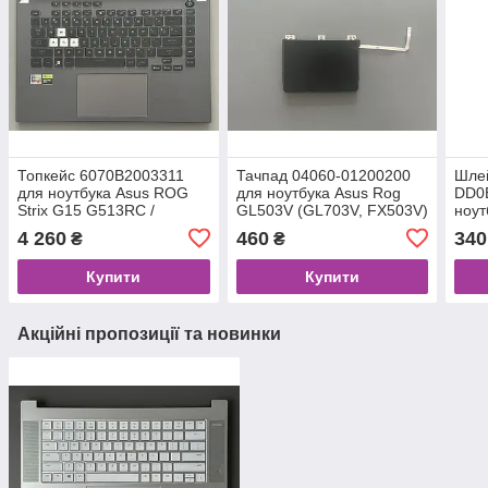
Топкейс 6070B2003311
Тачпад 04060-01200200
Шле
для ноутбука Asus ROG
для ноутбука Asus Rog
DD0
Strix G15 G513RC /
GL503V (GL703V, FX503V)
ноут
G513RE Original
Original
GL50
4 260
460
340
₴
₴
Origi
Купити
Купити
Акційні пропозиції та новинки