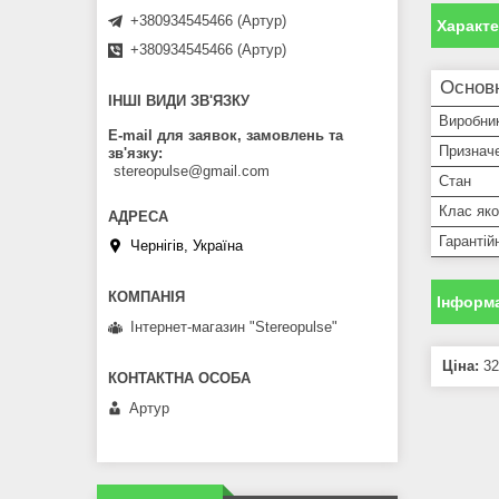
+380934545466 (Артур)
Характ
+380934545466 (Артур)
Основн
ІНШІ ВИДИ ЗВ'ЯЗКУ
Виробни
E-mail для заявок, замовлень та
Признач
зв'язку
stereopulse@gmail.com
Стан
Клас яко
Гарантій
Чернігів, Україна
Інформа
Інтернет-магазин "Stereopulse"
Ціна:
32
Артур