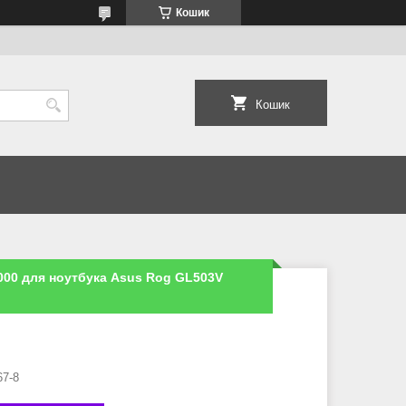
Кошик
Кошик
00 для ноутбука Asus Rog GL503V
67-8