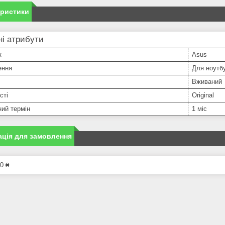
еристики
і атрибути
к
Asus
ення
Для ноутб
Вживаний
сті
Original
ний термін
1 міс
ція для замовлення
0 ₴