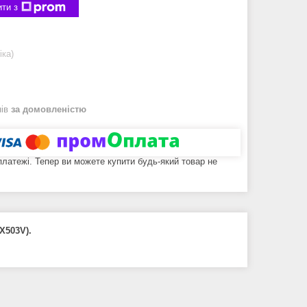
ти з
іка)
нів
за домовленістю
 платежі. Тепер ви можете купити будь-який товар не
X503V).