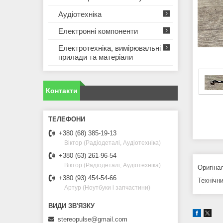
Аудіотехніка
Електронні компоненти
Електротехніка, вимірювальні
прилади та матеріали
Контакти
+380 (68) 385-19-13
Віктор (Радіодеталі, Аудіотехніка)
+380 (63) 261-96-54
Віктор (Радіодеталі, Аудіотехніка)
Оригіна
+380 (93) 454-54-66
Технічни
Артур (Ноутбуки і запчастини)
stereopulse@gmail.com