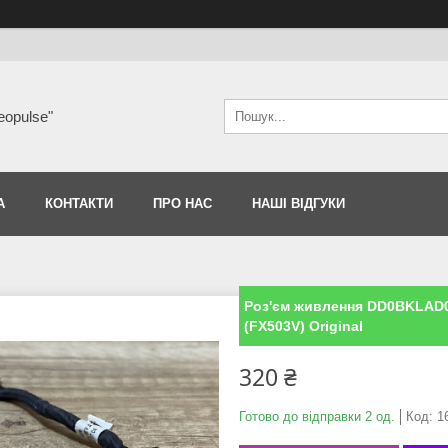
eopulse"
А
КОНТАКТИ
ПРО НАС
НАШІ ВІДГУКИ
Роз'єм живлення DD0BKLAD0
(FX503V) Original
320 ₴
Готово до відправки 2 од.
Код:
1