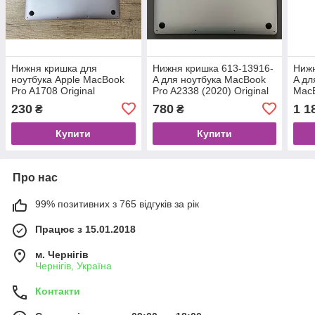
Нижня кришка для
Нижня кришка 613-13916-
Нижн
ноутбука Apple MacBook
A для ноутбука MacBook
A дл
Pro A1708 Original
Pro A2338 (2020) Original
MacB
Origi
230
780
1 1
₴
₴
Купити
Купити
Про нас
99% позитивних з 765 відгуків за рік
Працює з 15.01.2018
м. Чернігів
Чернігів, Україна
Контакти