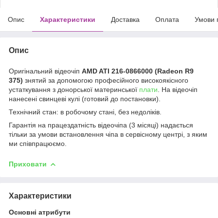
Опис
Характеристики
Доставка
Оплата
Умови 
Опис
Оригінальний відеочіп
AMD ATI 216-0866000 (Radeon R9
375)
знятий за допомогою професійного високоякісного
устаткування з донорської материнської
плати
. На відеочіп
нанесені свинцеві кулі (готовий до постановки).
Технічний стан: в робочому стані, без недоліків.
Гарантія на працездатність відеочіпа (3 місяці) надається
тільки за умови встановлення чіпа в сервісному центрі, з яким
ми співпрацюємо.
Приховати
Характеристики
Основні атрибути