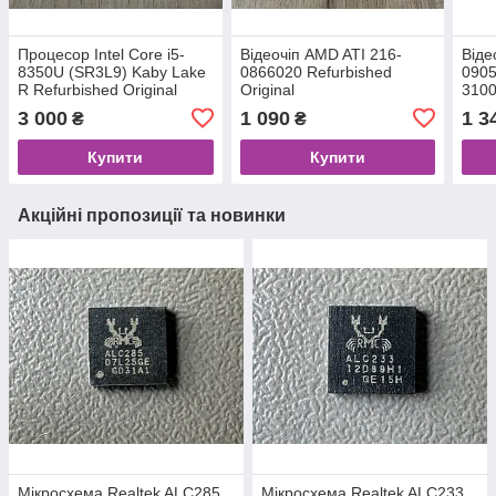
Процесор Intel Core i5-
Відеочіп AMD ATI 216-
Віде
8350U (SR3L9) Kaby Lake
0866020 Refurbished
0905
R Refurbished Original
Original
3100
3 000
1 090
1 3
₴
₴
Купити
Купити
Акційні пропозиції та новинки
Мікросхема Realtek ALC285
Мікросхема Realtek ALC233