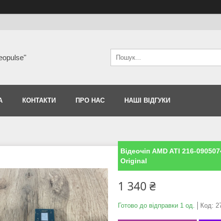
eopulse"
А
КОНТАКТИ
ПРО НАС
НАШІ ВІДГУКИ
Відеочіп AMD ATI 216-090507
Original
1 340 ₴
Готово до відправки 1 од.
Код:
2