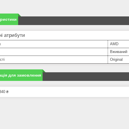
еристики
і атрибути
к
AMD
Вживаний
сті
Original
ція для замовлення
340 ₴