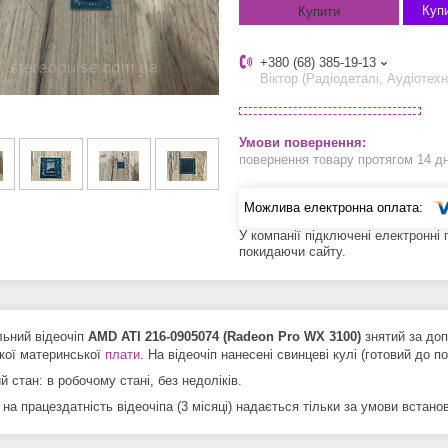
Купи
Купити
+380 (68) 385-19-13
Віктор (Радіодеталі, Аудіотехн
повернення товару протягом 14 д
У компанії підключені електронні
покидаючи сайту.
льний відеочіп
AMD ATI 216-0905074 (Radeon Pro WX 3100)
знятий за доп
кої материнської
плати
. На відеочіп нанесені свинцеві кулі (готовий до п
й стан: в робочому стані, без недоліків.
 на працездатність відеочіпа (3 місяці) надається тільки за умови встан