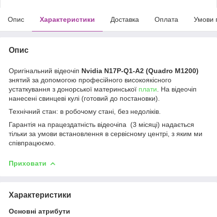
Опис
Характеристики
Доставка
Оплата
Умови 
Опис
Оригінальний відеочіп
Nvidia N17P-Q1-A2 (Quadro M1200)
знятий за допомогою професійного високоякісного
устаткування з донорської материнської
плати
. На відеочіп
нанесені свинцеві кулі (готовий до постановки).
Технічний стан: в робочому стані, без недоліків.
Гарантія на працездатність відеочіпа (3 місяці) надається
тільки за умови встановлення в сервісному центрі, з яким ми
співпрацюємо.
Приховати
Характеристики
Основні атрибути