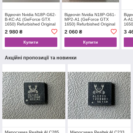
Відеочіп Nvidia N18P-G62-
Відеочіп Nvidia N18P-G61-
Віде
B-KC-A1 (GeForce GTX
MP2-A1 (GeForce GTX
A-A1
1650) Refurbished Original
1650) Refurbished Original
1650
2 980
2 060
3 4
₴
₴
Купити
Купити
Акційні пропозиції та новинки
Мікросхема Realtek ALC285
Мікросхема Realtek ALC233