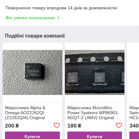
Повернення товару впродовж 14 днів за домовленістю
Всі умови повернення
Подібні товари компанії
Мікросхема Alpha &
Мікросхема Monolithic
Мікр
Omega AOZ2262QI
Power Systems MP86901-
Sam
(Z2262QIA) Original
AGQT-Z (AMV) Original
HC14
200
180
340
₴
₴
Купити
Купити