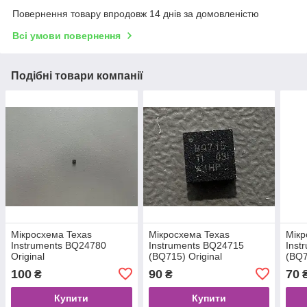
Повернення товару впродовж 14 днів за домовленістю
Всі умови повернення
Подібні товари компанії
Мікросхема Texas
Мікросхема Texas
Мікр
Instruments BQ24780
Instruments BQ24715
Inst
Original
(BQ715) Original
(BQ7
100
90
70
₴
₴
Купити
Купити