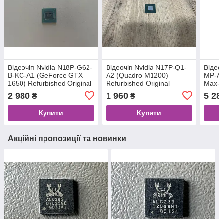
Відеочіп Nvidia N18P-G62-
Відеочіп Nvidia N17P-Q1-
Віде
B-KC-A1 (GeForce GTX
A2 (Quadro M1200)
MP-A
1650) Refurbished Original
Refurbished Original
Max-
Origi
2 980
1 960
5 2
₴
₴
Купити
Купити
Акційні пропозиції та новинки