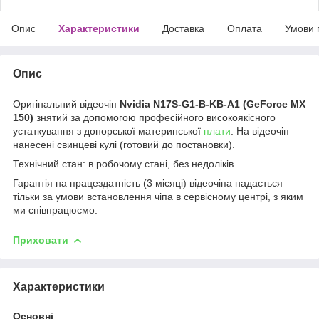
Опис
Характеристики
Доставка
Оплата
Умови 
Опис
Оригінальний відеочіп
Nvidia
N17S-G1-B-KB-A1 (GeForce MX
150)
знятий за допомогою професійного високоякісного
устаткування з донорської материнської
плати
. На відеочіп
нанесені свинцеві кулі (готовий до постановки).
Технічний стан: в робочому стані, без недоліків.
Гарантія на працездатність (3 місяці) відеочіпа надається
тільки за умови встановлення чіпа в сервісному центрі, з яким
ми співпрацюємо.
Приховати
Характеристики
Основні