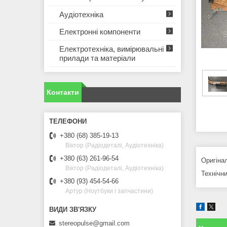
Аудіотехніка
Електронні компоненти
Електротехніка, вимірювальні
прилади та матеріали
Контакти
+380 (68) 385-19-13
Віктор (Радіодеталі, Аудіотехніка)
+380 (63) 261-96-54
Оригіна
Віктор (Радіодеталі, Аудіотехніка)
Технічни
+380 (93) 454-54-66
Артур (Ноутбуки і запчастини)
stereopulse@gmail.com