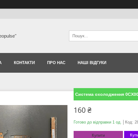
eopulse"
А
КОНТАКТИ
ПРО НАС
НАШІ ВІДГУКИ
Система охолодження 0CX00W 
160 ₴
Готово до відправки 1 од.
Код:
2
Купи
Купити