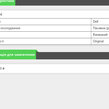
еристики
ні
к
Dell
 охолодження
Пасивна (р
Вживаний
сті
Original
ція для замовлення
0 ₴