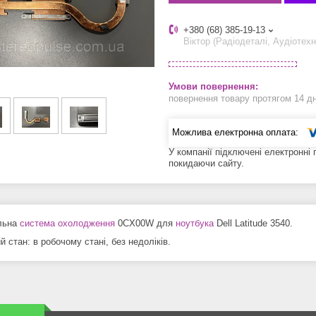
+380 (68) 385-19-13
Віктор (Радіодеталі, Аудіотехн
повернення товару протягом 14 д
У компанії підключені електронні
покидаючи сайту.
льна
система охолодження
0CX00W для
ноутбука
Dell Latitude 3540.
й стан: в робочому стані, без недоліків.