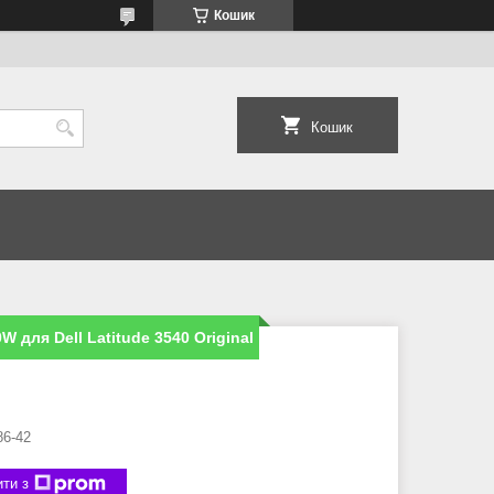
Кошик
Кошик
для Dell Latitude 3540 Original
86-42
ти з