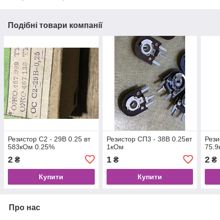
Подібні товари компанії
Резистор С2 - 29В 0.25 вт
Резистор СП3 - 38В 0.25вт
Рези
583кОм 0.25%
1кОм
75.9
2
1
2
₴
₴
₴
Купити
Купити
Про нас