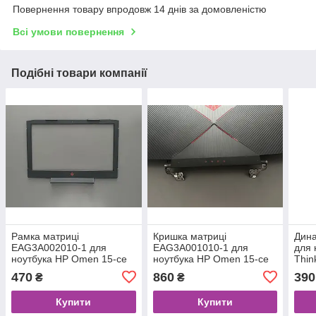
Повернення товару впродовж 14 днів за домовленістю
Всі умови повернення
Подібні товари компанії
Рамка матриці
Кришка матриці
Дин
EAG3A002010-1 для
EAG3A001010-1 для
для 
ноутбука HP Omen 15-ce
ноутбука HP Omen 15-ce
Thin
Original
Original
(TP0
470
860
390
₴
₴
Купити
Купити