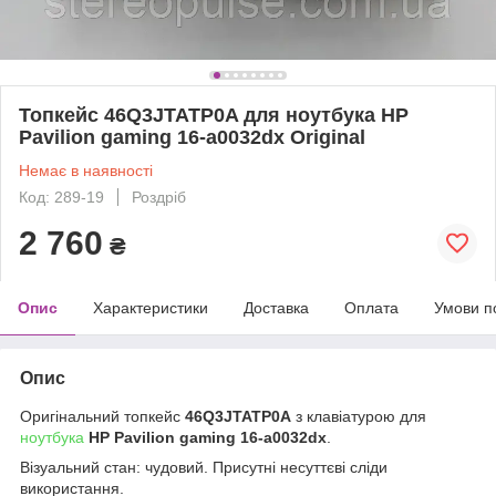
Топкейс 46Q3JTATP0A для ноутбука HP
Pavilion gaming 16-a0032dx Original
Немає в наявності
Код: 289-19
Роздріб
2 760
₴
Опис
Характеристики
Доставка
Оплата
Умови п
Опис
Оригінальний топкейс
46Q3JTATP0A
з клавіатурою для
ноутбука
HP Pavilion gaming 16-a0032dx
.
Візуальний стан: чудовий. Присутні несуттєві сліди
використання.