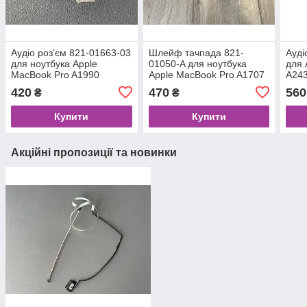
Аудіо розʼєм 821-01663-03
Шлейф тачпада 821-
Ауді
для ноутбука Apple
01050-A для ноутбука
для 
MacBook Pro A1990
Apple MacBook Pro A1707
A243
Original
Original
420
470
560
₴
₴
Купити
Купити
Акційні пропозиції та новинки