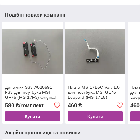
Подібні товари компанії
Динаміки S33-A020591-
Плата MS-17E5C Ver: 1.0
Плат
F33 для ноутбука MSI
для ноутбука MSI GL75
для 
GF75 (MS-17F3) Original
Leopard (MS-17E5)
Leop
Original
Origi
580
460
460
₴/комплект
₴
Купити
Купити
Акційні пропозиції та новинки