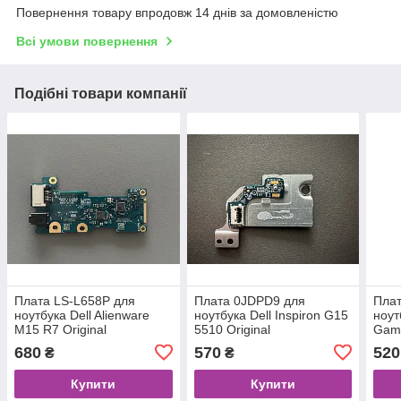
Повернення товару впродовж 14 днів за домовленістю
Всі умови повернення
Подібні товари компанії
Плата LS-L658P для
Плата 0JDPD9 для
Пла
ноутбука Dell Alienware
ноутбука Dell Inspiron G15
ноут
M15 R7 Original
5510 Original
Gam
Origi
680
570
520
₴
₴
Купити
Купити