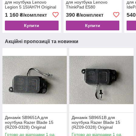
для ноутбука Lenovo
для ноутбука Lenovo
для 
Legion 5 15IAH7H Original
ThinkPad E580
IdeP
(TP00095A) Original
1 160
390
540
₴/комплект
₴/комплект
Купити
Купити
Акційні пропозиції та новинки
Динамік SB9651A для
Динамік SB9651B для
ноутбука Razer Blade 15
ноутбука Razer Blade 15
(RZ09-0328) Original
(RZ09-0328) Original
Готово до відправки 1 од.
Готово до відправки 1 од.