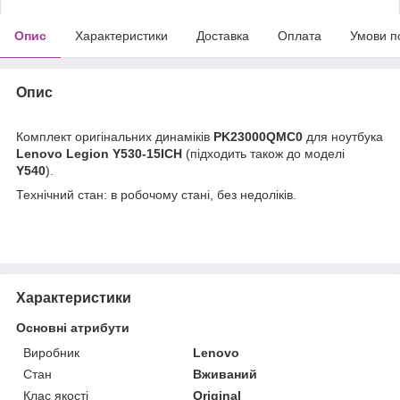
Опис
Характеристики
Доставка
Оплата
Умови п
Опис
Комплект оригінальних динаміків
PK23000QMC0
для ноутбука
Lenovo Legion Y530-15ICH
(підходить також до моделі
Y540
).
Технічний стан: в робочому стані, без недоліків.
Характеристики
Основні атрибути
Виробник
Lenovo
Стан
Вживаний
Клас якості
Original