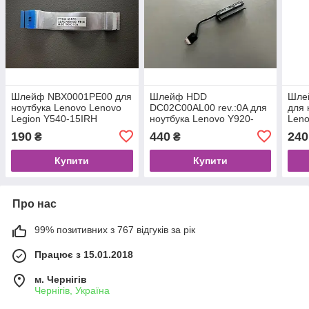
Шлейф NBX0001PE00 для
Шлейф HDD
Шле
ноутбука Lenovo Lenovo
DC02C00AL00 rev.:0A для
для 
Legion Y540-15IRH
ноутбука Lenovo Y920-
Leno
Original
17IKB Original
Origi
190
440
240
₴
₴
Купити
Купити
Про нас
99% позитивних з 767 відгуків за рік
Працює з 15.01.2018
м. Чернігів
Чернігів, Україна