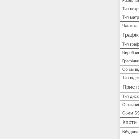
Роздільн
Тип покр
Тип матр
Частота 
Графік
Тип граф
Виробник
Графічни
Об`єм ві
Тип віде
Пристр
Тип диск
Оптичний
Об'єм S
Карти 
Вбудован