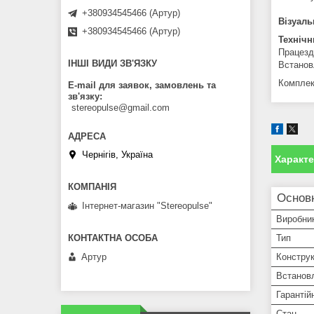
+380934545466 (Артур)
Візуаль
+380934545466 (Артур)
Технічн
Працезд
ІНШІ ВИДИ ЗВ'ЯЗКУ
Встано
Комплек
E-mail для заявок, замовлень та
зв'язку
stereopulse@gmail.com
Чернігів, Україна
Характ
Основ
Інтернет-магазин "Stereopulse"
Виробни
Тип
Артур
Конструк
Встанов
Гарантій
Стан