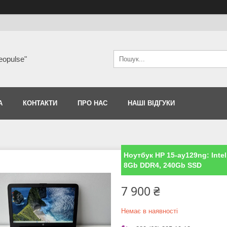
eopulse"
А
КОНТАКТИ
ПРО НАС
НАШІ ВІДГУКИ
Ноутбук HP 15-ay129ng: Inte
8Gb DDR4, 240Gb SSD
7 900 ₴
Немає в наявності