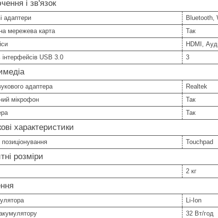
чення і зв'язок
і адаптери
Bluetooth, 
на мережева карта
Так
йси
HDMI, Ауд
ь інтерфейсів USB 3.0
3
имедіа
вукового адаптера
Realtek
ний мікрофон
Так
ера
Так
ові характеристики
 позиціонування
Touchpad
тні розміри
2 кг
ння
мулятора
Li-Ion
 акумулятору
32 Вт/год