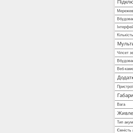
Підклю
Мережев
Вбудова
Інтерфе
Кількіст
Мульт
Чіпсет з
Вбудова
Веб-кам
Додатк
Пристрої
Габари
Вага
Живле
Тип аку
Ємність