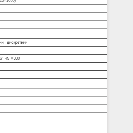
920×1080)
ий і дискретний
on R5 M330