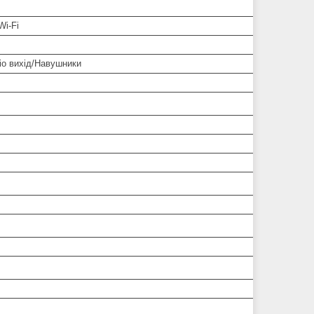
Wi-Fi
іо вихід/Навушники