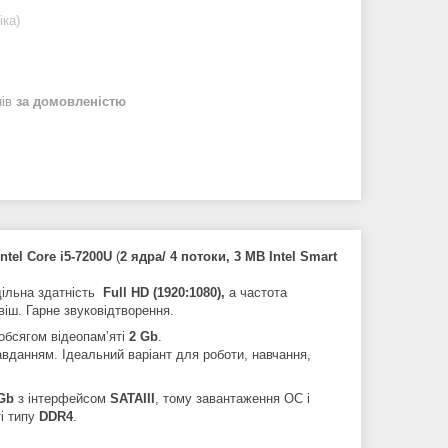
іка)
нів
за домовленістю
Intel Core i5-7200U
(
2 ядра/ 4 потоки, 3
MB Intel Smart
ільна здатність
Full
HD (1920:1080),
а
частота
віш. Гарне звуковідтворення.
 обсягом відеопамʼяті
2 Gb
.
вданням. Ідеальний варіант для роботи, навчання,
Gb
з інтерфейсом
SATAIII
, тому завантаження ОС і
і типу
DDR4
.