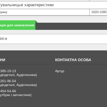
увальницькі характеристики
крану
1920×1080
ція для замовлення
900 ₴
 385-19-13
Артур
діодеталі, Аудіотехніка)
 261-96-54
діодеталі, Аудіотехніка)
 454-54-66
утбуки і запчастини)