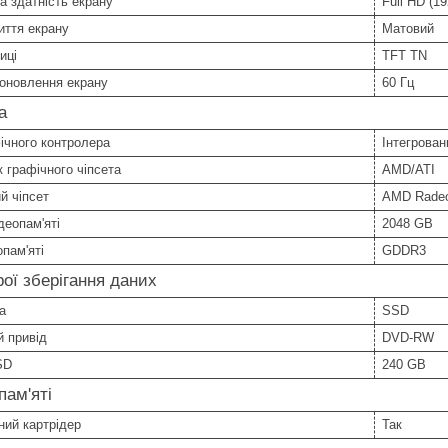
а здатність екрану
Full HD (1
иття екрану
Матовий
иці
TFT TN
оновлення екрану
60 Гц
а
ічного контролера
Інтегрован
 графічного чіпсета
AMD/ATI
й чіпсет
AMD Rade
деопам'яті
2048 GB
опам'яті
GDDR3
ої зберігання даних
а
SSD
 привід
DVD-RW
SD
240 GB
пам'яті
ий картрідер
Так