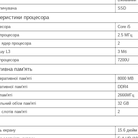
пичувача
SSD
еристики процесора
цесора
Core i5
 процесора
2.5 МГц
ь ядер процесора
2
шу L3
3 Мб
процесора
7200U
ивна пам'ять
еративної пам'яті
8000 MB
ативної пам'яті
DDR4
пам'яті
2666МГц
ьний об'єм пам'яті
32 GB
 слотів пам'яті
2
ь екрану
15.6 дюйм