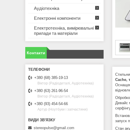
Аудіотехніка
Електронні компоненти
Електротехніка, вимірювальні
прилади та матеріали
Контакти
Cтильни
+380 (68) 385-19-13
Cache
, 
Віктор (Радіодеталі, Аудіотехніка)
Оснаще
відновл
+380 (63) 261-96-54
Віктор (Радіодеталі, Аудіотехніка)
Обробко
Девайс 
+380 (93) 454-54-66
серфінгу
Артур (Ноутбуки і запчастини)
Встанов
запуск 
stereopulse@gmail.com
Стан ак