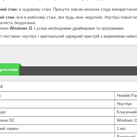
ний стан:
в чудовому стані. Присутні зовсім незначні сліди використанн
ий стан:
все в робочому стані, без будь яких недоліків. Ноутбук повніст
атність бездоганна.
влено
Windows 11
з усіма необхідними драйверами та програмами.
т поставки: ноутбук і оригінальний зарядний пристрій з мережевим кабел
еристики
ні
к
Hewlett Pa
Ноутбук
ція
Класичний
лена ОС
Windows 1
ний термін
1 міс
Вживаний