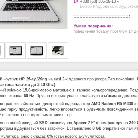
+380 (68) 385-19-13
Віктор (Радіодеталі, Аудіотехн
повернення товару протягом 14 д
й ноутбук
HP 15-ay129ng
на базі 2-х ядерного процесора 7-го покоління
тактова частота до 3,10 Ghz)
.
ний якісною
15,6
-дюймовою матрицею з гарною кольоропередачею. Розд
ення екрана
: 60 Hz
. Зручна в користуванні клавіатура з мʼяким ходом кла
ю графіки займається дискретний відеоадаптер
AMD Radeon R5 M330
з
має гарну продуктивність, легко впорається з будь-яким повсякденним за
 в інтернеті і не дуже вимогливих ігор.
лено новий швидкий
SSD
накопичувач
Apacer
2.5" формфактору на
240 
програм відбувається без затримок. Встановлено
8 Gb
оперативної памʼят
умулятора: знос складає
0%
(стан нового акумулятора).