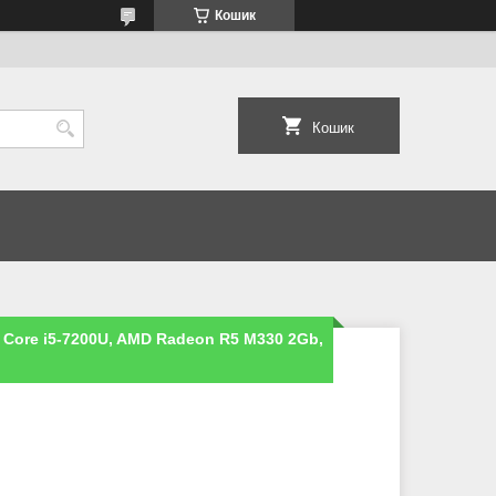
Кошик
Кошик
l Core i5-7200U, AMD Radeon R5 M330 2Gb,