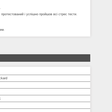
я.
ю протестований і успішно пройшов всі стрес тести.
ем.
ckard
1