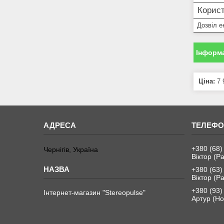
Корист
Дозвіл е
Інформа
Ціна:
7 
+380 (68)
Чернігів, Україна
Віктор (Ра
+380 (63)
Віктор (Ра
+380 (93)
Інтернет-магазин "Stereopulse"
Артур (Но