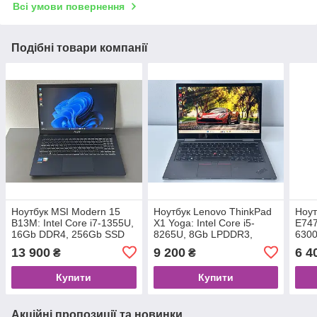
Всі умови повернення
Подібні товари компанії
Ноутбук MSI Modern 15
Ноутбук Lenovo ThinkPad
Ноут
B13M: Intel Core i7-1355U,
X1 Yoga: Intel Core i5-
E747
16Gb DDR4, 256Gb SSD
8265U, 8Gb LPDDR3,
630
256Gb SSD
SSD
13 900
9 200
6 4
₴
₴
Купити
Купити
Акційні пропозиції та новинки