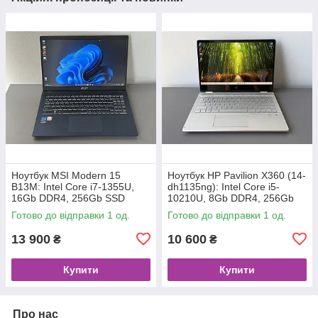
Ноутбук MSI Modern 15
Ноутбук HP Pavilion X360 (14-
B13M: Intel Core i7-1355U,
dh1135ng): Intel Core i5-
16Gb DDR4, 256Gb SSD
10210U, 8Gb DDR4, 256Gb
SSD
Готово до відправки 1 од.
Готово до відправки 1 од.
13 900
10 600
₴
₴
Купити
Купити
Про нас