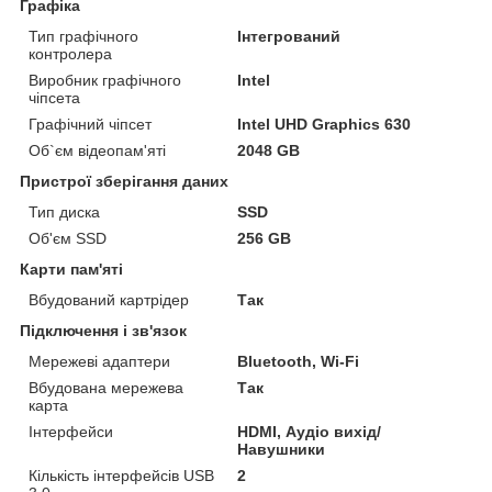
Графіка
Тип графічного
Інтегрований
контролера
Виробник графічного
Intel
чіпсета
Графічний чіпсет
Intel UHD Graphics 630
Об`єм відеопам'яті
2048 GB
Пристрої зберігання даних
Тип диска
SSD
Об'єм SSD
256 GB
Карти пам'яті
Вбудований картрідер
Так
Підключення і зв'язок
Мережеві адаптери
Bluetooth, Wi-Fi
Вбудована мережева
Так
карта
Інтерфейси
HDMI, Аудіо вихід/
Навушники
Кількість інтерфейсів USB
2