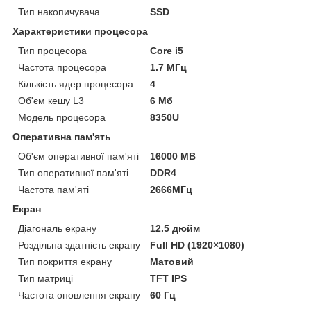
Тип накопичувача
SSD
Характеристики процесора
Тип процесора
Core i5
Частота процесора
1.7 МГц
Кількість ядер процесора
4
Об'єм кешу L3
6 Мб
Модель процесора
8350U
Оперативна пам'ять
Об'єм оперативної пам'яті
16000 MB
Тип оперативної пам'яті
DDR4
Частота пам'яті
2666МГц
Екран
Діагональ екрану
12.5 дюйм
Роздільна здатність екрану
Full HD (1920×1080)
Тип покриття екрану
Матовий
Тип матриці
TFT IPS
Частота оновлення екрану
60 Гц