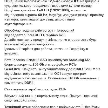
Оснащений високоякісною
12,5
-дюймовою
IPS
матрицею з
чудовою кольоропередачею і широкими кутами огляду.
Роздільна здатність
Full
HD (1920:1080),
а
частота
відновлення екрана
: 60 Hz
. Ноутбук має дуже якісну і приємну
у використанні клавіатуру з підсвіткою і гідне
звуковідтворення.
Обробкою графіки займається інтегрований
відеоадаптер
Intel UHD Graphics 620
.
Девайс має гарну продуктивність, легко впорається з будь-
яким повсякденним завданням.
Ідеальний варіант для роботи, навчання і серфінгу в
інтернеті.
Встановлено швидкий
SSD
накопичувач
Samsung
М2
формфактору на
256 Gb
з інтерфейсом
PCIe
Gen3.0x4
.
Швидкість зчитування/запису до
2150 / 1200 Mb/s
відповідно, тому завантаження ОС і запуск програм
відбувається без затримок. Встановлено
16 Gb
оперативної
памʼяті типу
DDR4.
Стан акумулятора:
знос складає
21%.
Візуальний стан:
в нормальному стані. Присутні незначні
сліди використання.
Технічний стан:
абсолютно все в робочому стані, без будь-