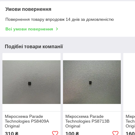
Умови повернення
Повернення товару впродовж 14 днів за домовленістю
Всі умови повернення
Подібні товари компанії
Мікросхема Parade
Мікросхема Parade
Мікр
Technologies PS8409A
Technologies PS8713B
Tech
Original
Original
Origi
310
100
160
₴
₴