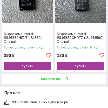
Мікросхема Intersil
Мікросхема Intersil
ISL95852HIZ-T (ISL852)
ISL95859CHRTZ (ISL95859C)
Original
Original
Готово до відправки 5 од.
Готово до відправки 10 од.
390
180
₴
₴
Купити
Купити
Показати ще
Про нас
99% позитивних з 765 відгуків за рік