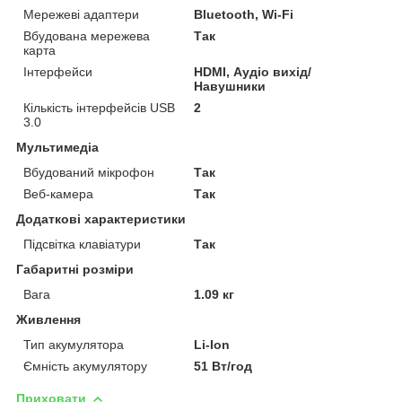
Мережеві адаптери
Bluetooth, Wi-Fi
Вбудована мережева
Так
карта
Інтерфейси
HDMI, Аудіо вихід/
Навушники
Кількість інтерфейсів USB
2
3.0
Мультимедіа
Вбудований мікрофон
Так
Веб-камера
Так
Додаткові характеристики
Підсвітка клавіатури
Так
Габаритні розміри
Вага
1.09 кг
Живлення
Тип акумулятора
Li-Ion
Ємність акумулятору
51 Вт/год
Приховати