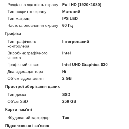
Роздільна здатність екрану
Full HD (1920×1080)
Тип покриття екрану
Матовий
Тип матриці
IPS LED
Частота оновлення екрану
60 Гц
Графіка
Тип графічного
Інтегрований
контролера
Виробник графічного
Intel
чіпсета
Графічний чіпсет
Intel UHD Graphics 630
Два відеоадаптера
Ні
Об`єм відеопам'яті
2 GB
Пристрої зберігання даних
Тип диска
SSD
Об'єм SSD
256 GB
Карти пам'яті
Вбудований картрідер
Так
Підключення і зв'язок