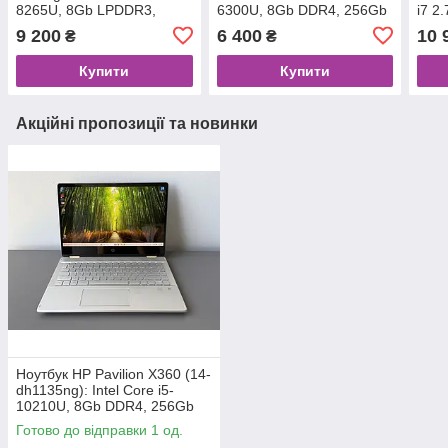
8265U, 8Gb LPDDR3,
6300U, 8Gb DDR4, 256Gb
i7 2
256Gb SSD
SSD
256
9 200
6 400
10 
₴
₴
Купити
Купити
Акційні пропозиції та новинки
Ноутбук HP Pavilion X360 (14-
dh1135ng): Intel Core i5-
10210U, 8Gb DDR4, 256Gb
SSD
Готово до відправки 1 од.