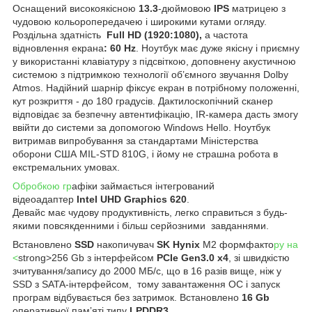
Оснащений високоякісною
13.3
-дюймовою
IPS
матрицею з
чудовою кольоропередачею і широкими кутами огляду.
Роздільна здатність
Full
HD (1920:1080),
а
частота
відновлення екрана
: 60 Hz
. Ноутбук має дуже якісну і приємну
у використанні клавіатуру з підсвіткою, доповнену акустичною
системою з підтримкою технології об’ємного звучання Dolby
Atmos. Надійний шарнір фіксує екран в потрібному положенні,
кут розкриття - до 180 градусів. Дактилоскопічний сканер
відповідає за безпечну автентифікацію, IR-камера дасть змогу
ввійти до системи за допомогою Windows Hello. Ноутбук
витримав випробування за стандартами Міністерства
оборони США MIL-STD 810G, і йому не страшна робота в
екстремальних умовах.
Обробкою гр
афіки займається інтегрований
відеоадаптер
Intel UHD Graphics 620
.
Девайс має чудову продуктивність, легко справиться з будь-
якими повсякденними і більш серйозними завданнями.
Встановлено
SSD
накопичувач
SK Hynix
M2 формфакто
ру на
<
strong>256 Gb з інтерфейсом
PCIe Gen3.0 x4
, зі швидкістю
зчитування/запису до 2000 МБ/с, що в 16 разів вище, ніж у
SSD з SATA-інтерфейсом, тому завантаження ОС і запуск
програм відбувається без затримок. Встановлено
16 Gb
оперативної памʼяті типу
LPDDR3
.