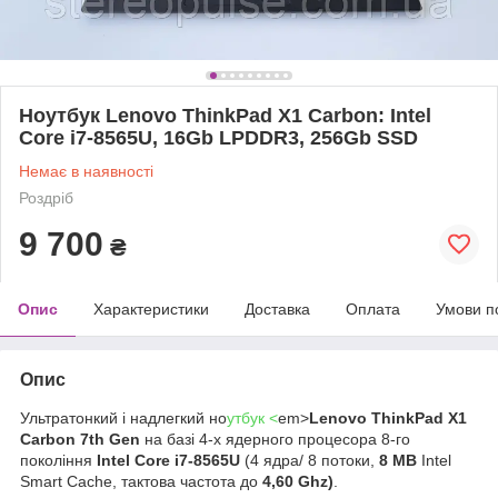
Ноутбук Lenovo ThinkPad X1 Carbon: Intel
Core i7-8565U, 16Gb LPDDR3, 256Gb SSD
Немає в наявності
Роздріб
9 700
₴
Опис
Характеристики
Доставка
Оплата
Умови п
Опис
Ультратонкий і надлегкий но
утбук <
em>
Lenovo ThinkPad X1
Carbon 7th Gen
на базі 4-х ядерного процесора 8-го
покоління
Intel Core i7-8565U
(4 ядра/ 8 потоки,
8
MB
Intel
Smart Cache, тактова частота до
4,60 Ghz)
.