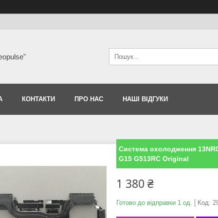
eopulse"
А
КОНТАКТИ
ПРО НАС
НАШІ ВІДГУКИ
Система охолодження 13NR0
G15 G513RC Original
1 380 ₴
Готово до відправки 1 од.
Код:
2