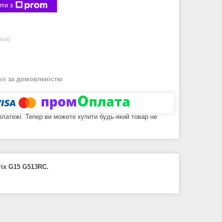
ти з
іка)
нів
за домовленістю
 платежі. Тепер ви можете купити будь-який товар не
rix G15 G513RC.