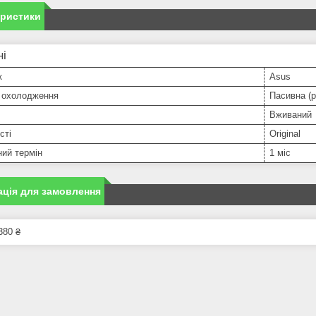
еристики
ні
к
Asus
 охолодження
Пасивна (р
Вживаний
сті
Original
ний термін
1 міс
ція для замовлення
380 ₴