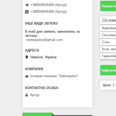
+380934545466 (Артур)
Характ
+380934545466 (Артур)
Основ
ІНШІ ВИДИ ЗВ'ЯЗКУ
Виробни
E-mail для заявок, замовлень та
Система
зв'язку
stereopulse@gmail.com
Стан
Клас яко
Гарантій
Чернігів, Україна
Інформа
Інтернет-магазин "Stereopulse"
Ціна:
1 
Артур