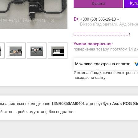
Купи
Купити
+380 (68) 385-19-13
Віктор (Радіодеталі, Аудіотехн
повернення товару протягом 14 д
У компанії підключені електронні
покидаючи сайту.
льна система охолодження
13NR0850AM0401
для ноутбука
Asus ROG St
й стан: в робочому стані, без недоліків.