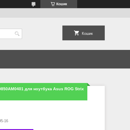
Кошик
Кошик
850AM0401 для ноутбука Asus ROG Strix
95-16