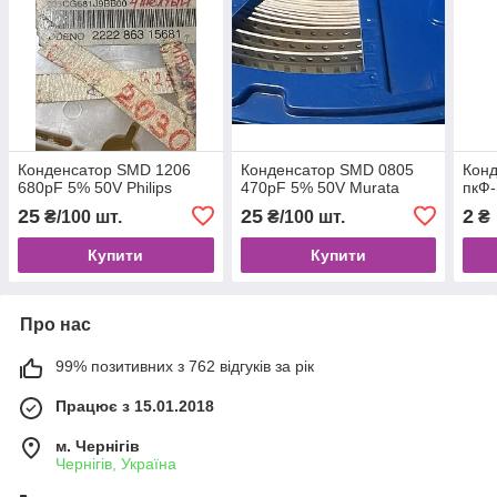
Конденсатор SMD 1206
Конденсатор SMD 0805
Конд
680pF 5% 50V Philips
470pF 5% 50V Murata
пкФ-
25
25
2
₴/100 шт.
₴/100 шт.
₴
Купити
Купити
Про нас
99% позитивних з 762 відгуків за рік
Працює з 15.01.2018
м. Чернігів
Чернігів, Україна