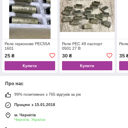
Реле герконове РЕС55А
Реле РЕС 49 паспорт
Реле
1601
0501 27 В
25
30
35
₴
₴
Купити
Купити
Про нас
99% позитивних з 765 відгуків за рік
Працює з 15.01.2018
м. Чернігів
Чернігів, Україна