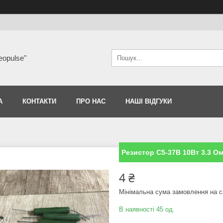
eopulse"
А
КОНТАКТИ
ПРО НАС
НАШІ ВІДГУКИ
Резистор С5-37В 10Вт 3.3 О
4 ₴
Мінімальна сума замовлення на с
В наявності 45 од.