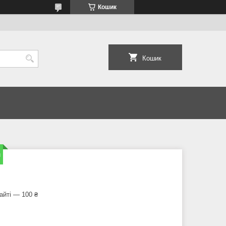
Кошик
Кошик
м
айті — 100 ₴